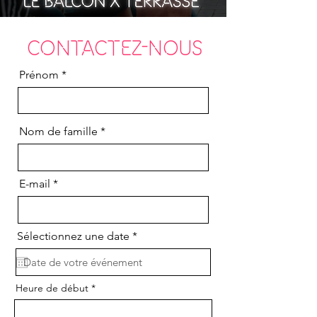
CONTACTEZ-NOUS
Prénom
Nom de famille
E-mail
r
Sélectionnez une date
*
e
q
u
i
Heure de début
r
e
d